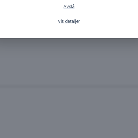
Avslå
Vis detaljer