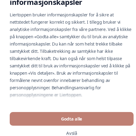
informasjonskapsler
Bli leietaker
Tilbakemelding
Cookie-policy
Liertoppen bruker informasjonskapsler for å sikre at
Nyhetsbrev
nettstedet fungerer korrekt og sikkert. I tillegg bruker vi
analytiske informasjonskapsler fra våre partnere. Ved å klikke
Cityconportal
på knappen «Godta alle» samtykker du til bruk av analytiske
Personvernerklæring
informasjonskapsler. Du kan når som helst trekke tilbake
U
Videoovervåkning
samtykket ditt. Tilbaketrekking av samtykke har ikke
tilbakevirkende kraft. Du kan også når som helst tilpasse
Følg oss på sosiale medier
A
samtykket ditt til bruk av informasjonskapsler ved å klikke på
knappen «Vis detaljer». Bruk av informasjonskapsler til
formålene nevnt ovenfor innebærer behandling av
M
© Liertoppen 2026. Drevet av Nextima.
personopplysninger. Behandlingsansvarlig for
personopplysningene er Liertoppen.
B
Tilbakemelding
P
Godta alle
Avslå